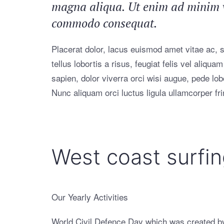
magna aliqua. Ut enim ad minim ve
commodo consequat.
Placerat dolor, lacus euismod amet vitae ac, so
tellus lobortis a risus, feugiat felis vel aliq
sapien, dolor viverra orci wisi augue, pede lo
Nunc aliquam orci luctus ligula ullamcorper frin
West coast surfi
Our Yearly Activities
World Civil Defence Day which was created by