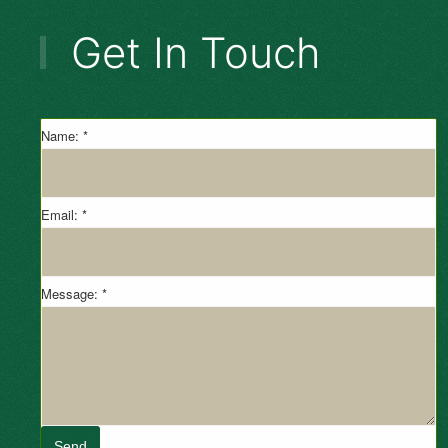
Get In Touch
Name: *
Email: *
Message: *