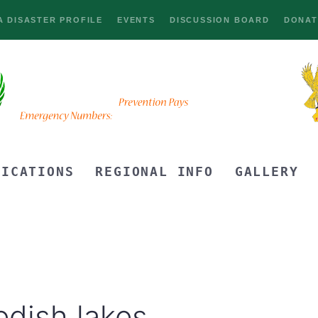
 DISASTER PROFILE
EVENTS
DISCUSSION BOARD
DONAT
LICATIONS
REGIONAL INFO
GALLERY
edish lakes