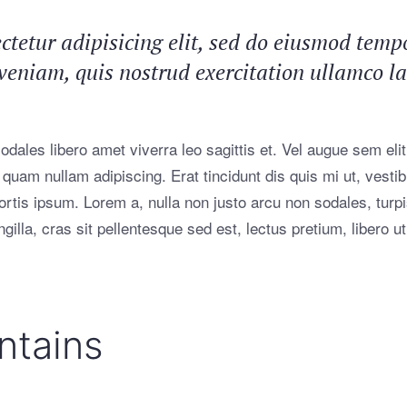
tetur adipisicing elit, sed do eiusmod tempo
niam, quis nostrud exercitation ullamco labo
dales libero amet viverra leo sagittis et. Vel augue sem elit
uam quam nullam adipiscing. Erat tincidunt dis quis mi ut, vest
bortis ipsum. Lorem a, nulla non justo arcu non sodales, turp
gilla, cras sit pellentesque sed est, lectus pretium, libero ut
ntains