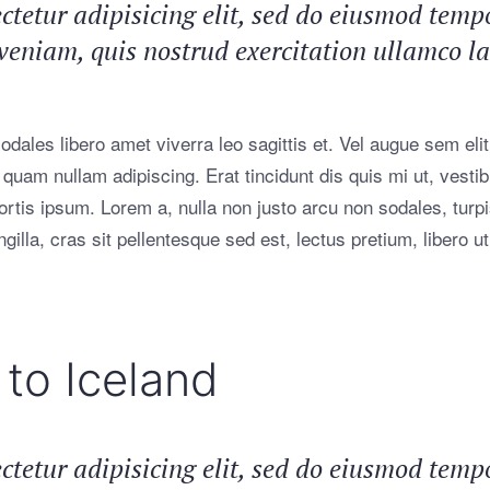
tetur adipisicing elit, sed do eiusmod tempo
niam, quis nostrud exercitation ullamco labo
dales libero amet viverra leo sagittis et. Vel augue sem elit
uam quam nullam adipiscing. Erat tincidunt dis quis mi ut, vest
bortis ipsum. Lorem a, nulla non justo arcu non sodales, turp
gilla, cras sit pellentesque sed est, lectus pretium, libero ut
to Iceland
tetur adipisicing elit, sed do eiusmod tempo