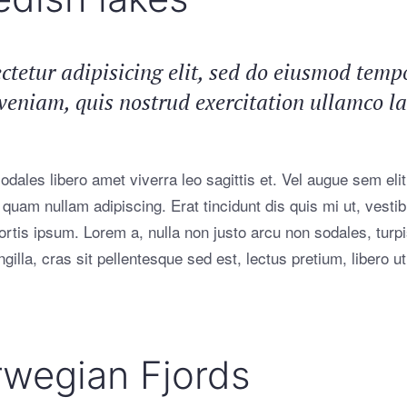
tetur adipisicing elit, sed do eiusmod tempo
niam, quis nostrud exercitation ullamco labo
dales libero amet viverra leo sagittis et. Vel augue sem elit
uam quam nullam adipiscing. Erat tincidunt dis quis mi ut, vest
bortis ipsum. Lorem a, nulla non justo arcu non sodales, turp
gilla, cras sit pellentesque sed est, lectus pretium, libero ut
rwegian Fjords