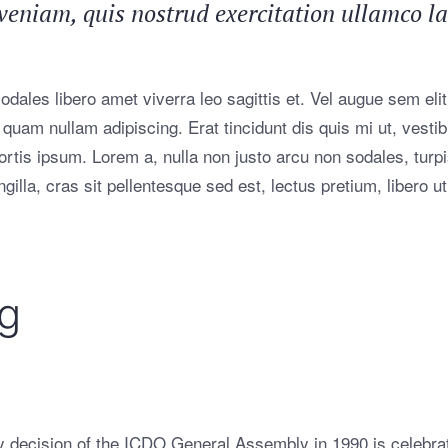
niam, quis nostrud exercitation ullamco labo
dales libero amet viverra leo sagittis et. Vel augue sem elit
uam quam nullam adipiscing. Erat tincidunt dis quis mi ut, vest
bortis ipsum. Lorem a, nulla non justo arcu non sodales, turp
gilla, cras sit pellentesque sed est, lectus pretium, libero ut
ng
 decision of the ICDO General Assembly in 1990 is celebrat