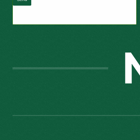
Joomla Forms
makes it right. Balbooa.com